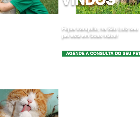
Fique tranquilo, na São Luiz seu
pet está em boas mãos!
AGENDE A CONSULTA DO SEU PE
RESPONSÁVEL TÉCNICA:
LILIAN HELENA CASSANEGO
CRMV/PR 10096