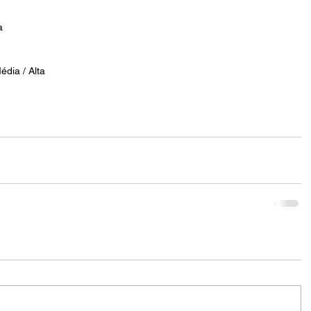
a
édia / Alta