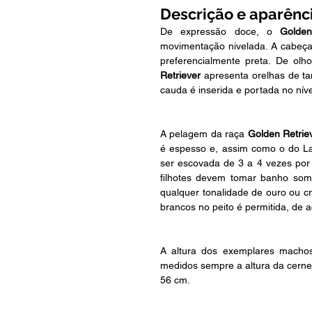
Descrição e aparênc
De expressão doce, o 
Golden
movimentação nivelada. A cabeça 
preferencialmente preta. De olh
Retriever
 apresenta orelhas de t
cauda é inserida e portada no nív
A pelagem da raça 
Golden Retrie
é espesso e, assim como o do La
ser escovada de 3 a 4 vezes por
filhotes devem tomar banho som
qualquer tonalidade de ouro ou 
brancos no peito é permitida, de a
A altura dos exemplares macho
medidos sempre a altura da cerne
56 cm.