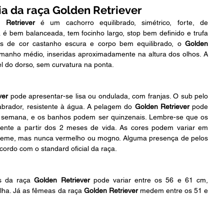
ia da raça Golden Retriever
 Retriever
 é um cachorro equilibrado, simétrico, forte, de 
é bem balanceada, tem focinho largo, stop bem definido e trufa 
os de cor castanho escura e corpo bem equilibrado, o
 Golden 
amanho médio, inseridas aproximadamente na altura dos olhos. A 
el do dorso, sem curvatura na ponta. 
ver 
pode apresentar-se lisa ou ondulada, com franjas. O sub pelo 
brador, resistente à água. A pelagem do 
Golden Retriever 
pode 
 semana, e os banhos podem ser quinzenais. Lembre-se que os 
ente a partir dos 2 meses de vida. As cores podem variar em 
creme, mas nunca vermelho ou mogno. Alguma presença de pelos 
cordo com o standard oficial da raça.
s da raça 
Golden Retriever 
pode variar entre os 56 e 61 cm, 
lha. Já as fêmeas da raça 
Golden Retriever 
medem entre os 51 e 