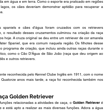
da em água e em terra. Como o esporte era praticado em regiões 
 lagos, os cães deveriam demonstrar aptidão para recuperar a 
ua.
s spaniels e cães d'água foram cruzados com os retrievers 
te, o resultado desses cruzamentos culminou na criação da raça 
hoje. A cruza original se deu entre um retriever de cor amarela 
ter Spaniel, que era comum naquela região. Os filhotes desse 
 programa de criação, que incluiu ainda outras raças durante o 
tico, como o Cão D'Água de São João (raça que deu origem ao 
dês e outros retrievers.
mente reconhecida pelo Kennel Clube Inglês em 1911, com o nome 
. Quatorze anos mais tarde, a raça foi reconhecida também nos 
ça Golden Retriever
unções relacionadas a atividades de caça, o 
Golden Retriever 
é 
e e está apto a realizar as mais diversas funções. Adora a água 