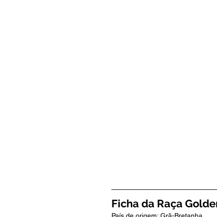
Ficha da Raça Golde
País de origem: Grã-Bretanha