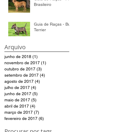
Brasileiro
Guia de Raças - Bull
Terrier
Arquivo
junho de 2018
(1)
1 post
novembro de 2017
(1)
1 post
outubro de 2017
(3)
3 posts
setembro de 2017
(4)
4 posts
agosto de 2017
(4)
4 posts
julho de 2017
(4)
4 posts
junho de 2017
(5)
5 posts
maio de 2017
(5)
5 posts
abril de 2017
(4)
4 posts
março de 2017
(7)
7 posts
fevereiro de 2017
(6)
6 posts
Procurar por tags