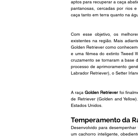
aptos para recuperar a caça abati
pantanosas, cercadas por rios e
caça tanto em terra quanto na ág
Com esse objetivo, os melhore
existentes na região. Mais adian
Golden Retriever como conhecemos 
e uma fêmea do extinto Tweed Wa
cruzamento se tornaram a base do
processo de aprimoramento gené
Labrador Retriever), o Setter Irlan
A raça 
Golden Retriever 
foi final
de Retriever (Golden and Yellow)
Estados Unidos.
Temperamento da Ra
Desenvolvido para desempenhar f
um cachorro inteligente, obedient