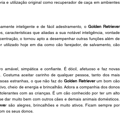
ória e utilização original como recuperador de caça em ambientes 
mente inteligente e de fácil adestramento, o 
Golden Retriever
, características que aliadas a sua notável inteligência, vontade 
centração, o tornou apto a desempenhar outras funções além de 
er utilizado hoje em dia como cão farejador, de salvamento, cão 
 amável, simpática e confiante. É dócil, afetuoso e faz novas 
. Costuma aceitar carinho de qualquer pessoa, tanto dos mais 
ssoas estranhas, o que não faz do 
Golden Retriever 
um bom cão 
ivo, cheio de energia e brincalhão. Adora a companhia dos donos 
tolerantes com as crianças. É um cão conhecido por ter um alto 
 se dar muito bem com outros cães e demais animais domésticos. 
eve
r são alegres, brincalhões e muito ativos. Ficam sempre por 
com os seus donos.