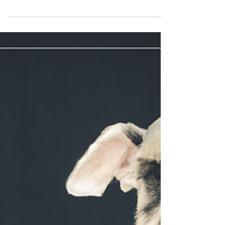
Vindo provavelmente das aldeias que rodeiam o
mar da China Meridional, o Shar Pei é uma raça
inteligente, leal e alerta. Tinha...