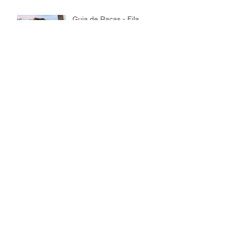
Guia de Raças - Fila
Brasileiro
Guia de Raças - Bull
Terrier
Arquivo
junho de 2018
(1)
1 post
novembro de 2017
(1)
1 post
outubro de 2017
(3)
3 posts
setembro de 2017
(4)
4 posts
agosto de 2017
(4)
4 posts
julho de 2017
(4)
4 posts
junho de 2017
(5)
5 posts
maio de 2017
(5)
5 posts