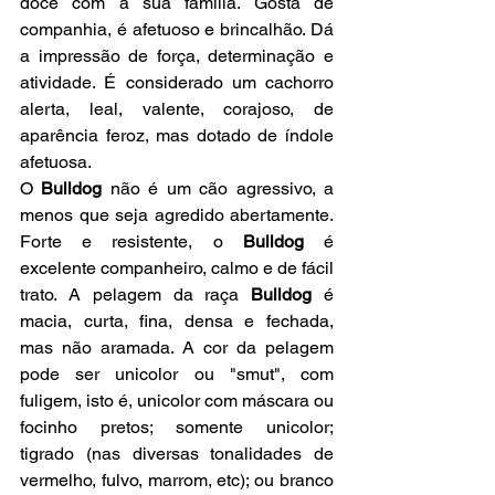
doce com a sua família. Gosta de 
companhia, é afetuoso e brincalhão. Dá 
a impressão de força, determinação e 
atividade. É considerado um cachorro 
alerta, leal, valente, corajoso, de 
aparência feroz, mas dotado de índole 
afetuosa.
O 
Bulldog 
não é um cão agressivo, a 
menos que seja agredido abertamente. 
Forte e resistente, o
 Bulldog 
é 
excelente companheiro, calmo e de fácil 
trato. A pelagem da raça 
Bulldog
 é 
macia, curta, fina, densa e fechada, 
mas não aramada. A cor da pelagem 
pode ser unicolor ou "smut", com 
fuligem, isto é, unicolor com máscara ou 
focinho pretos; somente unicolor; 
tigrado (nas diversas tonalidades de 
vermelho, fulvo, marrom, etc); ou branco 