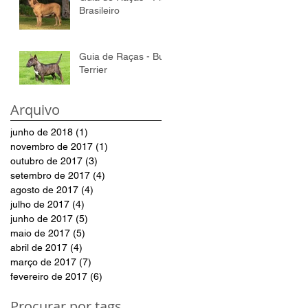
Brasileiro
Guia de Raças - Bull
Terrier
Arquivo
junho de 2018
(1)
1 post
novembro de 2017
(1)
1 post
outubro de 2017
(3)
3 posts
setembro de 2017
(4)
4 posts
agosto de 2017
(4)
4 posts
julho de 2017
(4)
4 posts
junho de 2017
(5)
5 posts
maio de 2017
(5)
5 posts
abril de 2017
(4)
4 posts
março de 2017
(7)
7 posts
fevereiro de 2017
(6)
6 posts
Procurar por tags