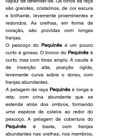
capaz de defender-se. Os olhos da raça 
são grandes, cristalinos, de cor escura 
e brilhante, levemente proeminentes e 
redondos. As orelhas, em forma de 
coração, são providas com longas 
franjas.
O pescoço do 
Pequinês 
é um pouco 
curto e grosso. O tronco do 
Pequinês
 é 
curto, mas com tórax amplo. A cauda é 
de inserção alta, posição rígida, 
levemente curva sobre o dorso, com 
franjas abundantes.
A pelagem da raça 
Pequinês 
é longa e 
reta, com crina abundante que se 
estende atrás dos ombros, formando 
uma espécie de coleira ao redor do 
pescoço. A pelagem de cobertura do 
Pequinês 
é basta, com franjas 
abundantes nas orelhas, nos membros, 