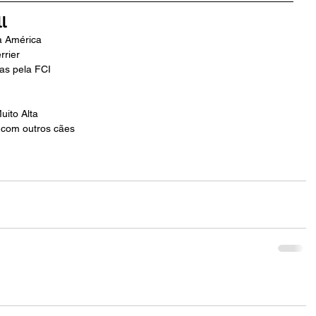
l
a América
rrier
as pela FCI
uito Alta
o com outros cães