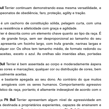
ull
 Terrier continuam demonstrando essa mesma versatilidade, e 
eonatos de obediência, faro, proteção, agility e tração.
r é um cachorro de constituição sólida, pelagem curta, com uma 
 resistência e atleticidade com graça e agilidade.
rier é descrita como um elemento chave quanto ao tipo da raça. É 
 de grande força, sem ser desproporcional ao tamanho do seu 
r apresenta um focinho largo, com trufa grande, narinas largas e 
lquer cor. Os olhos tem tamanho médio, de formato redondo ou 
eitas, exceto o azul. As orelhas são inseridas altas, portadas 
Bull 
Terrier é bem assentada ao corpo e moderadamente áspera 
s cores e marcações; qualquer cor ou distribuição de cores, bem 
ualmente aceitas.
el e bastante apegada ao seu dono. Ao contrário do que muitos 
 amigáveis com os seres humanos. Comportamento agressivo 
tico da raça, portanto, é altamente indesejável de acordo com o 
ça 
Pit Bull
 Terrier apresentam algum nível de agressividade em 
 destinada a proprietários experientes, capazes de ensinarem e 