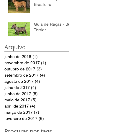
Brasileiro
Guia de Raças - Bull
Terrier
Arquivo
junho de 2018
(1)
1 post
novembro de 2017
(1)
1 post
outubro de 2017
(3)
3 posts
setembro de 2017
(4)
4 posts
agosto de 2017
(4)
4 posts
julho de 2017
(4)
4 posts
junho de 2017
(5)
5 posts
maio de 2017
(5)
5 posts
abril de 2017
(4)
4 posts
março de 2017
(7)
7 posts
fevereiro de 2017
(6)
6 posts
Procurar por tags