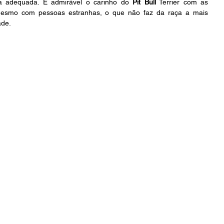
a adequada. É admirável o carinho do 
Pit Bull
 Terrier com as 
 mesmo com pessoas estranhas, o que não faz da raça a mais 
ade.