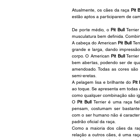
Atualmente, os cães da raça 
Pit B
estão aptos a participarem de camp
De porte médio, o
 Pit Bull 
Terrie
musculatura bem definida. Combina
A cabeça do American 
Pit Bull 
Ter
grande e larga, dando impressão
corpo. O American 
Pit Bull
 Terrie
bem abertas, podendo ser de qua
amendoado. Todas as cores são ac
semi-eretas.
A pelagem lisa e brilhante do
 Pit 
ao toque. Se apresenta em todas a
como qualquer combinação são ig
O
 Pit Bull 
Terrier é uma raça fi
pensam, costumam ser bastante
com o ser humano não é caracterís
padrão oficial da raça.
Como a maioria dos cães da ra
relação a outros cães, é uma raça